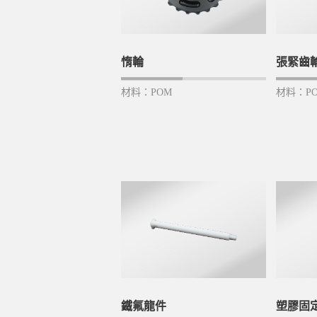
惰輪
張緊齒
材料：POM
材料：P
鐵氟龍件
塑膠固