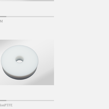
M
lonPTFE