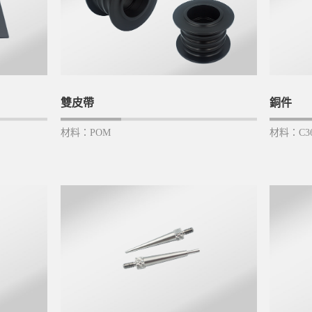
雙皮帶
銅件
材料：POM
材料：C36